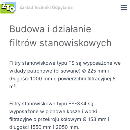
Przeskocz
do
treści
Budowa i działanie
filtrów stanowiskowych
Filtry stanowiskowe typu FS są wyposażone we
wkłady patronowe (plisowane) Ø 225 mm i
długości 1000 mm o powierzchni filtracyjnej 5
m².
Filtry stanowiskowe typu FS-3×4 są
wyposażone w pionowe kosze i worki
filtracyjne o przekroju kołowym Ø 153 mm i
długości 1550 mm i 2050 mm.