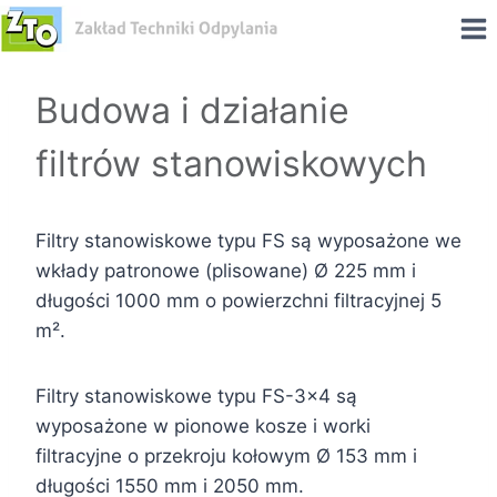
Przeskocz
do
treści
Budowa i działanie
filtrów stanowiskowych
Filtry stanowiskowe typu FS są wyposażone we
wkłady patronowe (plisowane) Ø 225 mm i
długości 1000 mm o powierzchni filtracyjnej 5
m².
Filtry stanowiskowe typu FS-3×4 są
wyposażone w pionowe kosze i worki
filtracyjne o przekroju kołowym Ø 153 mm i
długości 1550 mm i 2050 mm.